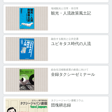
地域観光と日常・非日常
観光・人流政策風土記
融合する観光と公共交通
ユビキタス時代の人流
総合生活移動産業の創造に向けて
全録タクシーゼミナール
タクシージャパン連載コラム
団塊耕志録