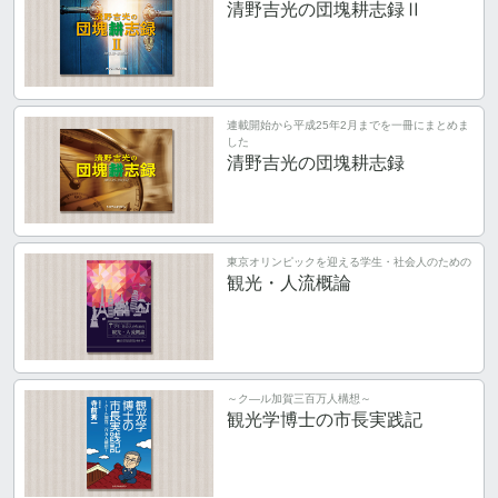
清野吉光の団塊耕志録Ⅱ
連載開始から平成25年2月までを一冊にまとめま
した
清野吉光の団塊耕志録
東京オリンピックを迎える学生・社会人のための
観光・人流概論
～ク―ル加賀三百万人構想～
観光学博士の市長実践記