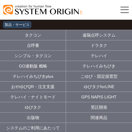
製品・サービス
タクコン
遠隔点呼システム
点呼番
ドラタク
シンプル・タクコン
テレハイ
GO連動版 概略
テレハイみちびき
テレハイみちびきplus
こゆび・固定据置型
おやゆびQR・注文支援
ゆびタクforLINE
テレハイ・ナイトモード
GPS NAPIS LIGHT
ゆびタク
受託開発
出版物
関連商品
システムのご利用にあたって