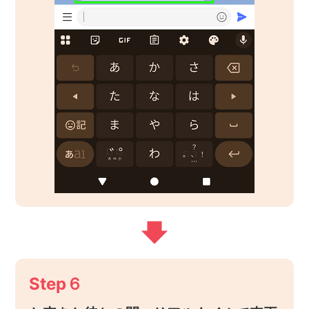
Step６