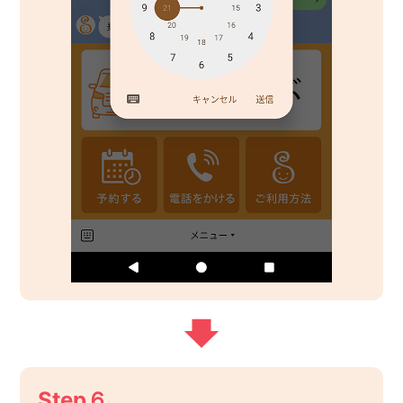
Step６