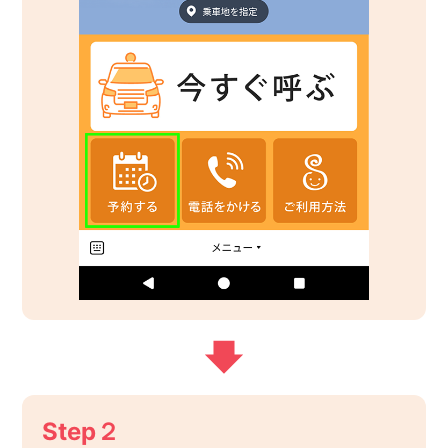
Step２