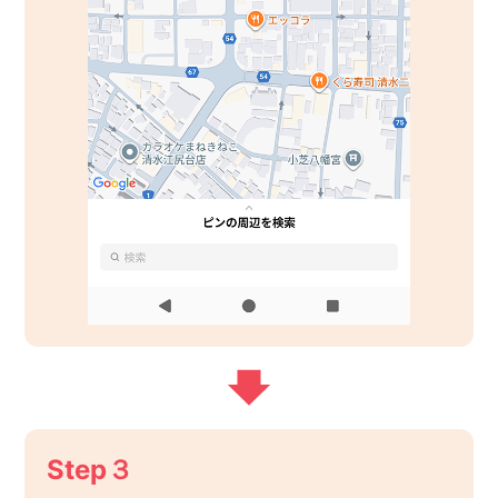
Step３