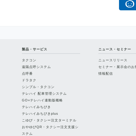
製品・サービス
ニュース・セミナー
タクコン
ニュースリリース
遠隔点呼システム
セミナー・展示会のお
点呼番
情報配信
ドラタク
シンプル・タクコン
テレハイ 配車管理システム
GO×テレハイ連動版概略
テレハイみちびき
テレハイみちびきplus
こゆび・タクシー注文ターミナル
おやゆびQR・タクシー注文支援シ
ステム