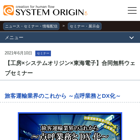
>
ニュース・セミナー・情報配信
セミナー・展示会
メニュー
2021年6月10日
セミナー
【工房×システムオリジン×東海電子】合同無料ウェ
ブセミナー
旅客運輸業界のこれから ～点呼業務とDX化～